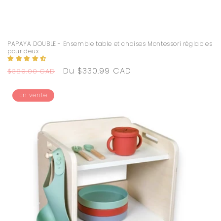
PAPAYA DOUBLE - Ensemble table et chaises Montessori réglables
pour deux
Prix
Prix
Du $330.99 CAD
$389.00 CAD
habituel
promotionnel
En vente