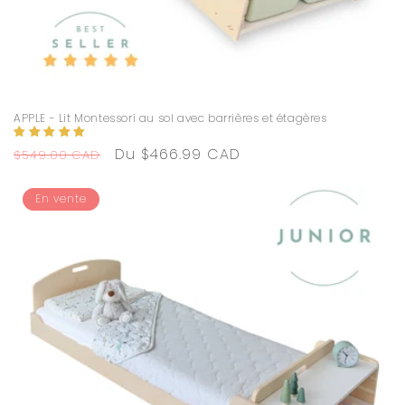
APPLE - Lit Montessori au sol avec barrières et étagères
Prix
Prix
Du $466.99 CAD
$549.00 CAD
habituel
promotionnel
En vente