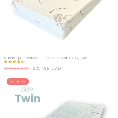
Matelas pour berceau - Tissu en coton biologique
Prix
Prix
$237.99 CAD
$279.00 CAD
habituel
promotionnel
En vente