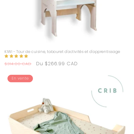
KIWI - Tour de cuisine, tabouret d'activités et d'apprentissage
Prix
Prix
Du $266.99 CAD
$314.00 CAD
habituel
promotionnel
En vente