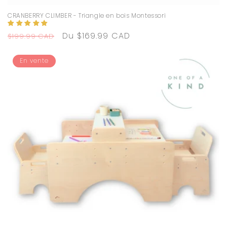
CRANBERRY CLIMBER - Triangle en bois Montessori
Prix
Prix
Du $169.99 CAD
$199.99 CAD
habituel
promotionnel
En vente