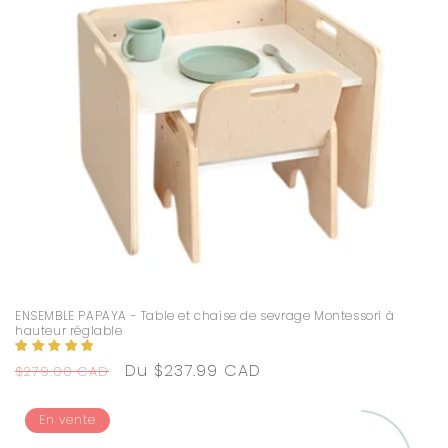
o
n
:
ENSEMBLE PAPAYA - Table et chaise de sevrage Montessori à
hauteur réglable
Prix
Prix
Du $237.99 CAD
$279.00 CAD
habituel
promotionnel
En vente