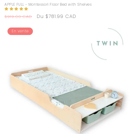
APPLE FULL - Montessori Floor Bed with Shelves
Prix
Prix
Du $781.99 CAD
$919.00 CAD
habituel
promotionnel
En vente