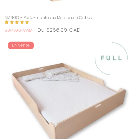
MANGO - Porte-manteaux Montessori Cubby
Prix
Prix
Du $266.99 CAD
$314.00 CAD
habituel
promotionnel
En vente