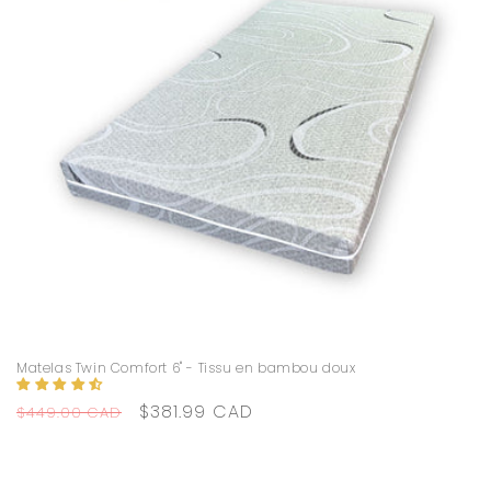
Matelas Twin Comfort 6" - Tissu en bambou doux
Prix
Prix
$381.99 CAD
$449.00 CAD
habituel
promotionnel