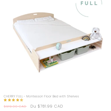
CHERRY FULL - Montessori Floor Bed with Shelves
Prix
Prix
Du $781.99 CAD
$919.00 CAD