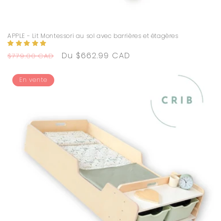
APPLE - Lit Montessori au sol avec barrières et étagères
Prix
Prix
Du $662.99 CAD
$779.00 CAD
habituel
promotionnel
En vente