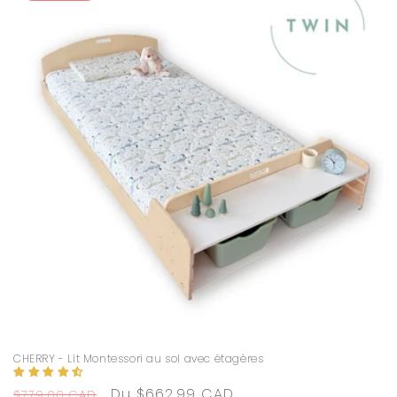
CHERRY - Lit Montessori au sol avec étagères
Prix
Prix
Du $662.99 CAD
$779.00 CAD