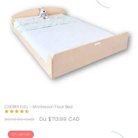
CHERRY FULL - Montessori Floor Bed
Prix
Prix
Du $713.99 CAD
$839.00 CAD
habituel
promotionnel
En vente