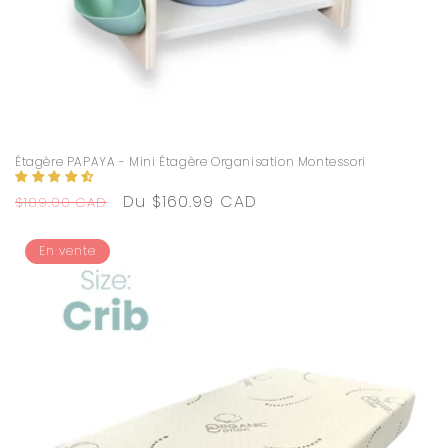
Étagère PAPAYA - Mini Étagère Organisation Montessori
Prix
Prix
Du $160.99 CAD
$189.00 CAD
habituel
promotionnel
En vente