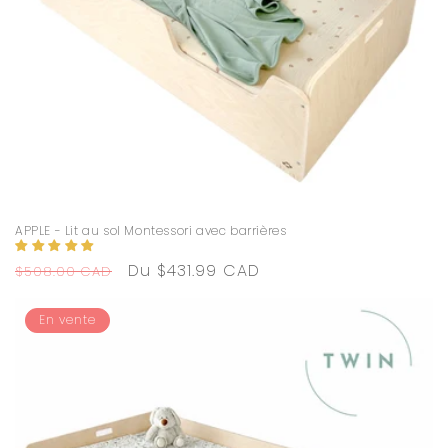
APPLE - Lit au sol Montessori avec barrières
Prix
Prix
Du $431.99 CAD
$508.00 CAD
habituel
promotionnel
En vente