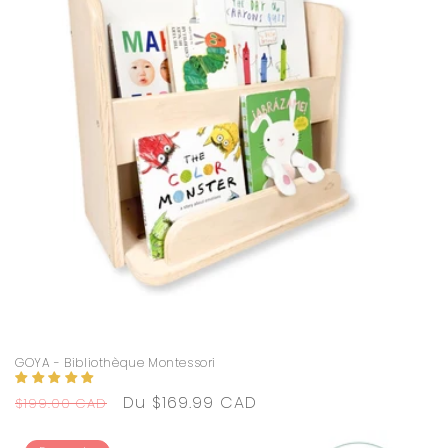
GOYA - Bibliothèque Montessori
Prix
Prix
Du $169.99 CAD
$199.00 CAD
habituel
promotionnel