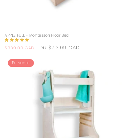
APPLE FULL - Montessori Floor Bed
Prix
Prix
Du $713.99 CAD
$839.00 CAD
habituel
promotionnel
En vente