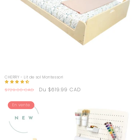
CHERRY - Lit de sol Montessori
Prix
Prix
Du $619.99 CAD
$729.00 CAD
habituel
promotionnel
En vente