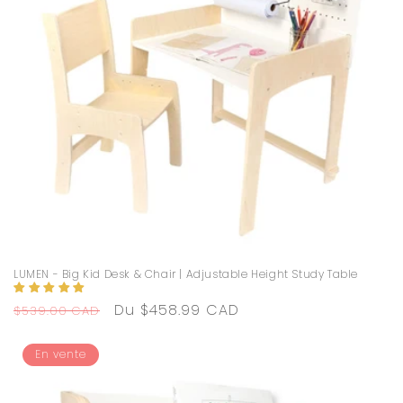
LUMEN - Big Kid Desk & Chair | Adjustable Height Study Table
Prix
Prix
Du $458.99 CAD
$539.00 CAD
habituel
promotionnel
En vente