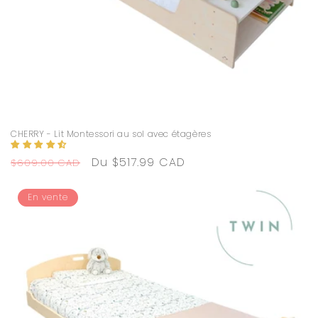
CHERRY - Lit Montessori au sol avec étagères
Prix
Prix
Du $517.99 CAD
$609.00 CAD
habituel
promotionnel
En vente