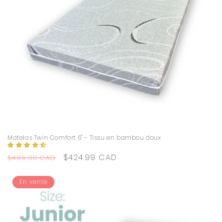
Matelas Twin Comfort 6" - Tissu en bambou doux
Prix
Prix
$424.99 CAD
$499.00 CAD
habituel
promotionnel
En vente