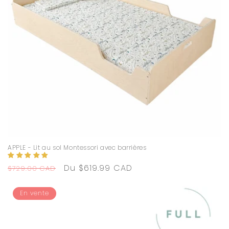
APPLE - Lit au sol Montessori avec barrières
Prix
Prix
Du $619.99 CAD
$729.00 CAD
habituel
promotionnel
En vente